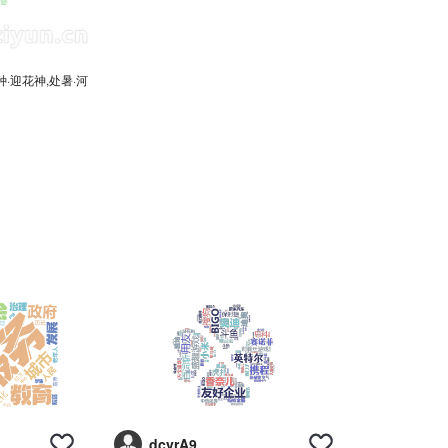
·迎花神,处暑·河
dcvrA9