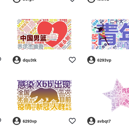
dqu3tk
6293vp
6293vp
avbqt7