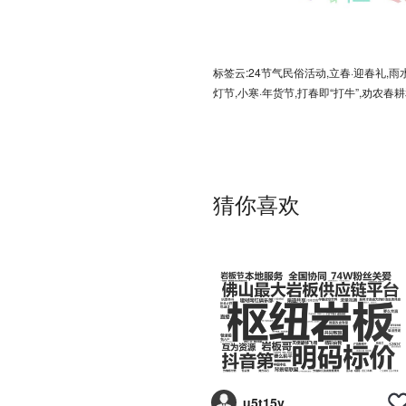
标签云:24节气民俗活动,立春·迎春礼,雨
灯节,小寒·年货节,打春即“打牛”,劝农春
猜你喜欢
u5t15v