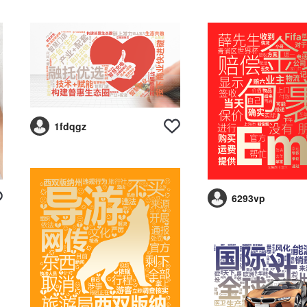
1fdqgz
6293vp