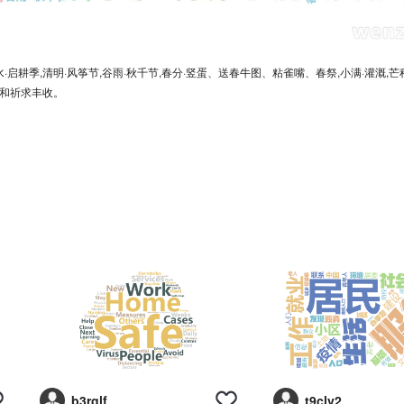
水·启耕季,清明·风筝节,谷雨·秋千节,春分·竖蛋、送春牛图、粘雀嘴、春祭,小满·灌溉,芒种
耕和祈求丰收。
b3rglf
t9clv2