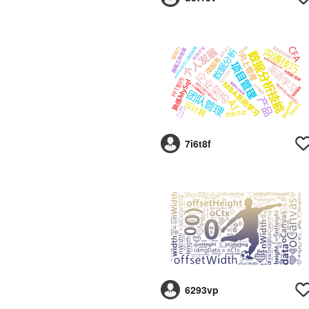
7i6t8f
6293vp