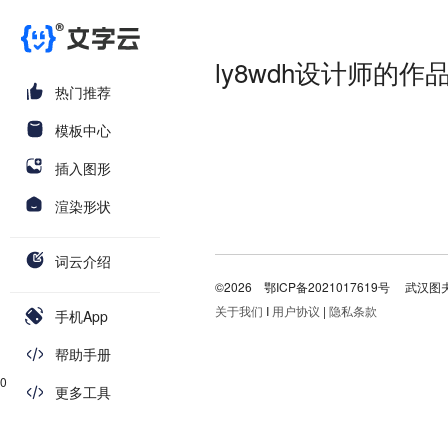
ly8wdh设计师的作
热门推荐
模板中心
插入图形
渲染形状
词云介绍
©2026
鄂ICP备2021017619号
武汉图
关于我们
I
用户协议
|
隐私条款
手机App
帮助手册
0
更多工具