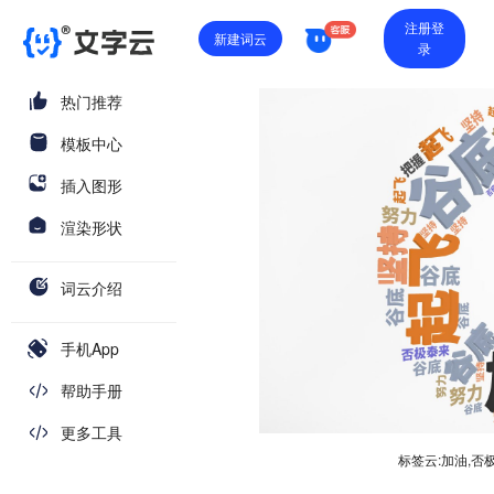
注册登
新建词云
录
热门推荐
模板中心
插入图形
渲染形状
词云介绍
手机App
帮助手册
更多工具
标签云:加油,否极