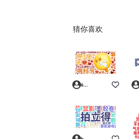
猜你喜欢
6293vp
bji3jy