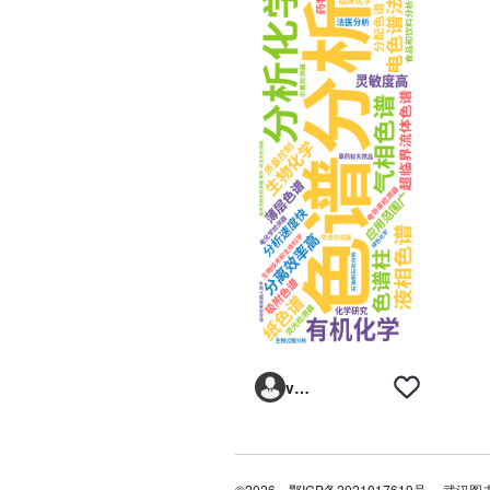
vxdkhc
©2026
鄂ICP备2021017619号
武汉图