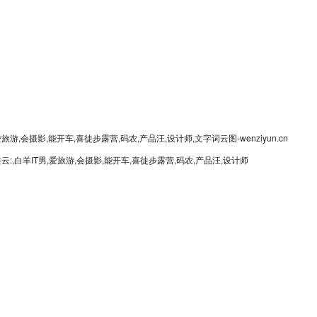
云:,白羊IT男,爱旅游,会摄影,能开车,喜徒步露营,码农,产品汪,设计师