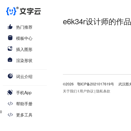
e6k34r设计师的作
热门推荐
模板中心
插入图形
渲染形状
词云介绍
©2026
鄂ICP备2021017619号
武汉图
关于我们
I
用户协议
|
隐私条款
手机App
帮助手册
0
更多工具