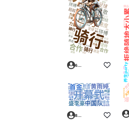
6293vp
8sb1e7