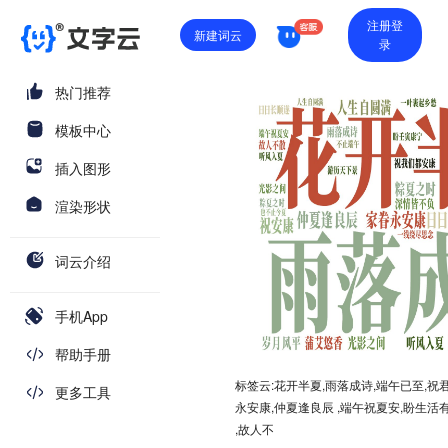
注册登
新建词云
录
热门推荐
模板中心
插入图形
渲染形状
词云介绍
手机App
帮助手册
标签云:花开半夏,雨落成诗,端午已至,祝君
更多工具
永安康,仲夏逢良辰 ,端午祝夏安,盼生活
,故人不