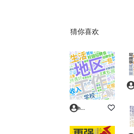
猜你喜欢
hycivm