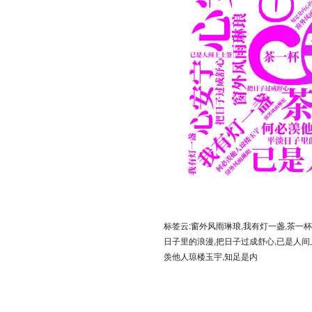
标签云:窗外风雨琳琅,我有灯一盏,茶一杯
日子里的浪漫,把日子过成舒心,已是人间上
羡他人琼楼玉宇,知足是内