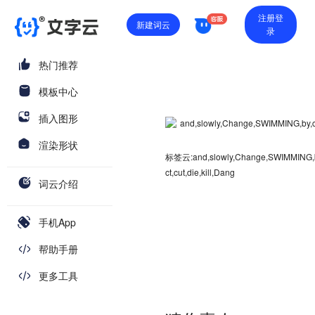
注册登
新建词云
录
热门推荐
模板中心
插入图形
渲染形状
标签云:and,slowly,Change,SWIMMING,by,c
ct,cut,die,kill,Dang
词云介绍
手机App
帮助手册
更多工具