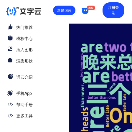
注册登
新建词云
录
热门推荐
模板中心
插入图形
渲染形状
词云介绍
手机App
帮助手册
更多工具