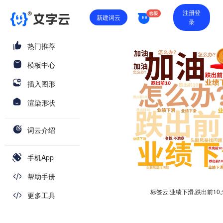
注册登
新建词云
录
热门推荐
模板中心
插入图形
渲染形状
词云介绍
手机App
帮助手册
标签云:业绩下滑,跌出前10
更多工具