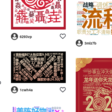
6293vp
3mlz7b
1cwh4a