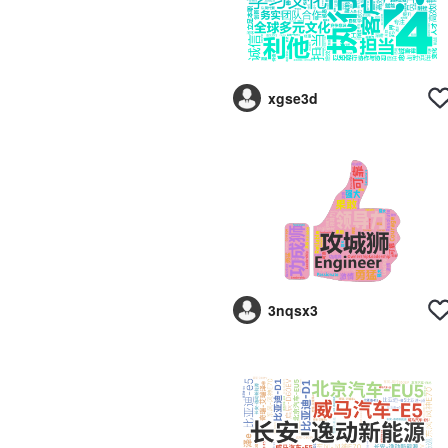
xgse3d
3nqsx3