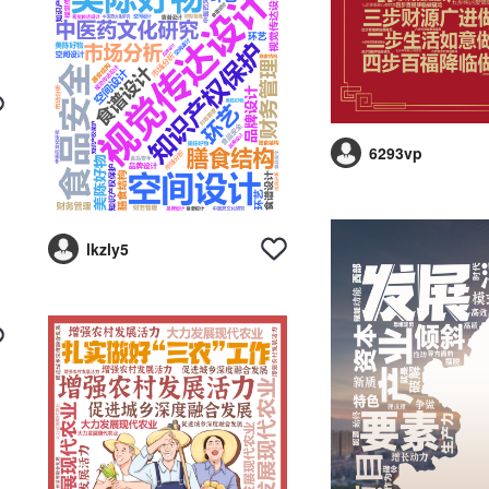
6293vp
lkzly5