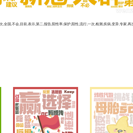
二次,全国,不会,目前,表示,第二,报告,阳性率,保护,阳性,流行,一次,检测,疾病,变异,专家,再