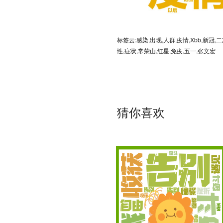
标签云:感染,出现,人群,疫情,Xbb,新冠,
性,症状,常荣山,红星,免疫,五一,张文宏
猜你喜欢