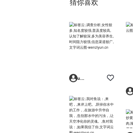
猜你喜欢
uyymxf