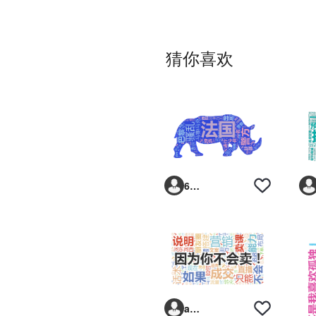
猜你喜欢
6293vp
anpk6j