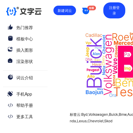
注册登
新建词云
录
热门推荐
模板中心
插入图形
渲染形状
词云介绍
手机App
帮助手册
标签云:Byd,Volkswagen,Buick,Bmw,Audi,
更多工具
nda,Lexus,Chevrolet,Skod