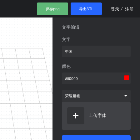
登录
/
注册
保存png
导出STL
文字编辑
文字
颜色
荣耀超粗
上传字体