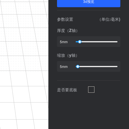
3d预览
参数设置
（单位:毫米)
厚度（Z轴）
5mm
缩放（y轴）
5mm
是否要底板