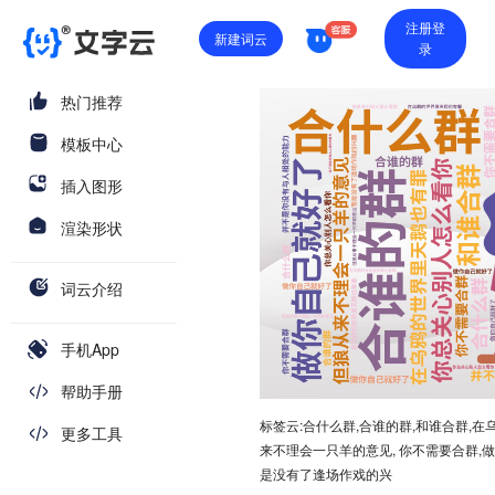
注册登
新建词云
录
热门推荐
模板中心
插入图形
渲染形状
词云介绍
手机App
帮助手册
标签云:合什么群,合谁的群,和谁合群,
更多工具
来不理会一只羊的意见, 你不需要合群,做
是没有了逢场作戏的兴