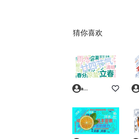
猜你喜欢
avbqt7