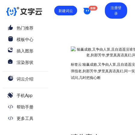
注册登
新建词云
录
热门推荐
模板中心
插入图形
渲染形状
标签云:输赢成败,又争由人算,且自逍遥没
弹指老,刹那芳华,梦里真真语真幻,同一笑
试问,几时把痴心断
词云介绍
手机App
帮助手册
更多工具