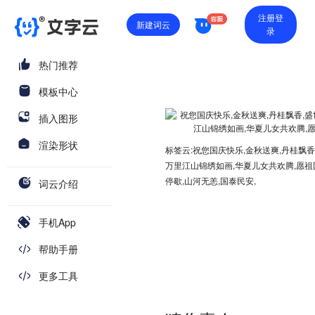
注册登
新建词云
录
热门推荐
模板中心
插入图形
渲染形状
标签云:祝您国庆快乐,金秋送爽,丹桂飘香
万里江山锦绣如画,华夏儿女共欢腾,愿祖
停歇,山河无恙,国泰民安,
词云介绍
手机App
帮助手册
更多工具