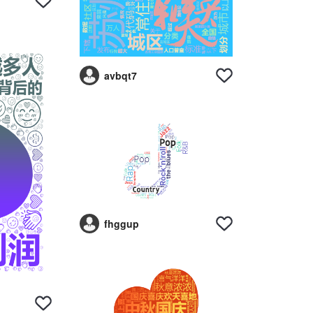
avbqt7
fhggup