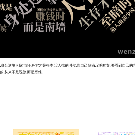
,身处逆境,别谈情怀,务实才是根本,没人扶的时候,靠自己站稳,至暗时刻,要看到自己的
的,从来不是说教,而是磨难,