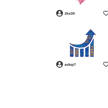
2hx3ft
avbqt7