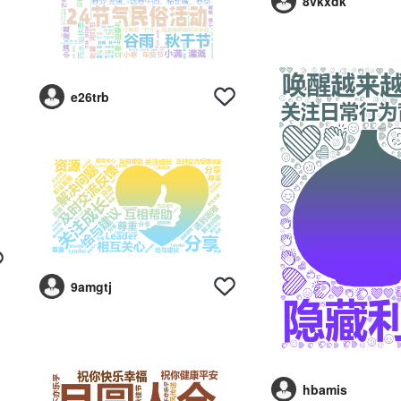
8vkxdk
e26trb
9amgtj
hbamis