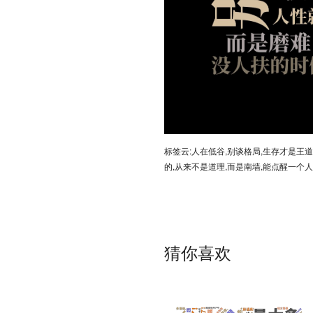
标签云:人在低谷,别谈格局,生存才是王道
的,从来不是道理,而是南墙,能点醒一个人
猜你喜欢