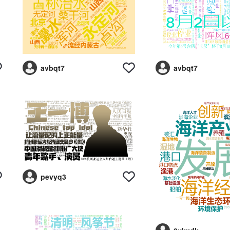
avbqt7
avbqt7
pevyq3