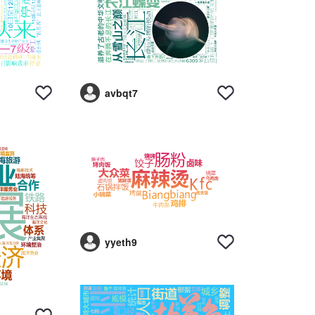
avbqt7
yyeth9