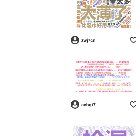
zwj7cn
avbqt7