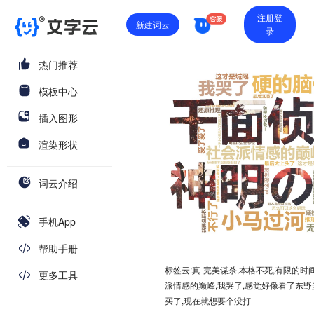
注册登
新建词云
录
热门推荐
模板中心
插入图形
渲染形状
词云介绍
手机App
帮助手册
标签云:真-完美谋杀,本格不死,有限的时
更多工具
派情感的巅峰,我哭了,感觉好像看了东野
买了,现在就想要个没打