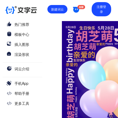
注册登
新建词云
录
热门推荐
模板中心
插入图形
渲染形状
词云介绍
手机App
帮助手册
更多工具