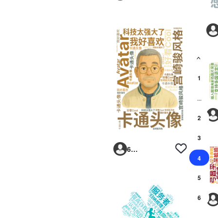
<
1
...
2
3
6293vp
4
5
6
...