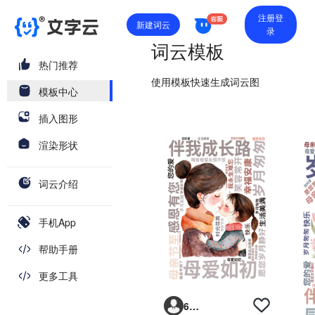
注册登
新建词云
录
词云模板
热门推荐
使用模板快速生成词云图
模板中心
插入图形
渲染形状
词云介绍
手机App
帮助手册
更多工具
6293vp