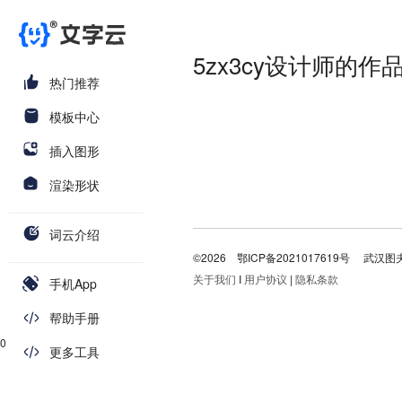
5zx3cy设计师的作
热门推荐
模板中心
插入图形
渲染形状
词云介绍
©2026
鄂ICP备2021017619号
武汉图
关于我们
I
用户协议
|
隐私条款
手机App
帮助手册
0
更多工具